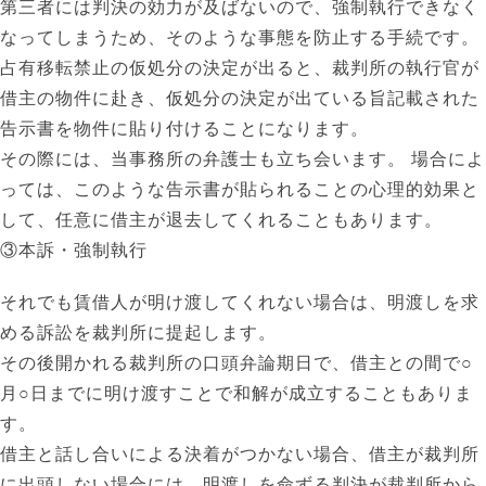
第三者には判決の効力が及ばないので、強制執行できなく
なってしまうため、そのような事態を防止する手続です。
占有移転禁止の仮処分の決定が出ると、裁判所の執行官が
借主の物件に赴き、仮処分の決定が出ている旨記載された
告示書を物件に貼り付けることになります。
その際には、当事務所の弁護士も立ち会います。 場合によ
っては、このような告示書が貼られることの心理的効果と
して、任意に借主が退去してくれることもあります。
③本訴・強制執行
それでも賃借人が明け渡してくれない場合は、明渡しを求
める訴訟を裁判所に提起します。
その後開かれる裁判所の口頭弁論期日で、借主との間で○
月○日までに明け渡すことで和解が成立することもありま
す。
借主と話し合いによる決着がつかない場合、借主が裁判所
に出頭しない場合には、明渡しを命ずる判決が裁判所から