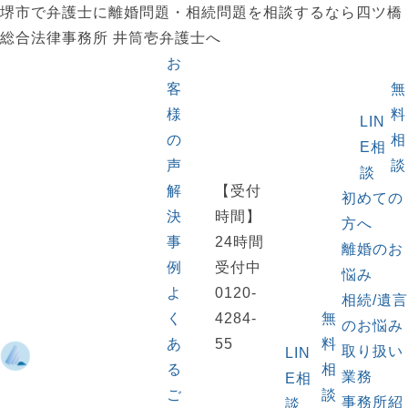
堺市で弁護士に離婚問題・相続問題を相談するなら四ツ橋
総合法律事務所 井筒壱弁護士へ
お
無
客
料
様
LIN
相
の
E相
談
声
談
解
【受付
初めての
決
時間】
方へ
事
24時間
離婚のお
例
受付中
悩み
よ
0120-
相続/遺言
無
く
4284-
のお悩み
料
あ
55
取り扱い
LIN
相
る
業務
E相
談
ご
事務所紹
談